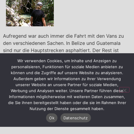
Aufregend war auch immer die Fahrt mit den Vans zu
den verschiedenen Sachen. In Belize und Guatemala
sind nur die Hauptstrecken asphaltiert. Der Rest ist
Schotterstrasse mit unzaehligen Schlagloechern.
Wir verwenden Cookies, um Inhalte und Anzeigen zu
personalisieren, Funktionen für soziale Medien anbieten zu
Da wir in 3 Wochen in Belize so ziemlich alles gesehen
können und die Zugriffe auf unsere Website zu analysieren.
und gemacht haben, was es so gibt, haben wir spontan
Außerdem geben wir Informationen zu Ihrer Verwendung
beschlossen, nach Mexiko zu fahren. Gestern sind wir
unserer Website an unsere Partner für soziale Medien,
dann nach 17 Stunden Busfahrt in Cancun in Mexiko
Werbung und Analysen weiter. Unsere Partner führen diese
Informationen möglicherweise mit weiteren Daten zusammen,
angekommen, wo wir unsere letzte gemeinsame Woche
die Sie ihnen bereitgestellt haben oder die sie im Rahmen Ihrer
im 4-Sterne-Resort verbringen werden. Danach fahren
Nutzung der Dienste gesammelt haben.
wir mit dem Bus wieder zurueck nach Belize, um unsere
Ok
Datenschutz
Fluege anzutreten. Aber wir koennen jetzt schon sagen,
die anstrengende Busfahrt hat sich gelohnt. Sehr sehr
schoen hier!