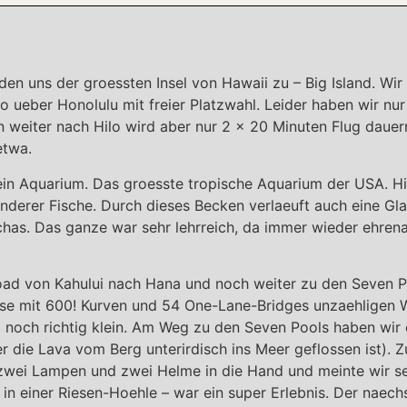
en uns der groessten Insel von Hawaii zu – Big Island. Wir
ilo ueber Honolulu mit freier Platzwahl. Leider haben wir nu
eiter nach Hilo wird aber nur 2 x 20 Minuten Flug dauern
etwa.
in Aquarium. Das groesste tropische Aquarium der USA. Hi
nderer Fische. Durch dieses Becken verlaeuft auch eine Gl
chas. Das ganze war sehr lehrreich, da immer wieder ehrena
oad von Kahului nach Hana und noch weiter zu den Seven P
sse mit 600! Kurven und 54 One-Lane-Bridges unzaehligen W
 noch richtig klein. Am Weg zu den Seven Pools haben wir
 die Lava vom Berg unterirdisch ins Meer geflossen ist). 
zwei Lampen und zwei Helme in die Hand und meinte wir se
n in einer Riesen-Hoehle – war ein super Erlebnis. Der nae